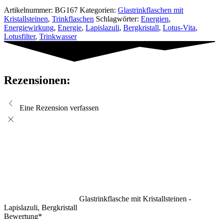
Artikelnummer:
BG167
Kategorien:
Glastrinkflaschen mit
Kristallsteinen
,
Trinkflaschen
Schlagwörter:
Energien
,
Energiewirkung
,
Energie
,
Lapislazuli
,
Bergkristall
,
Lotus-Vita
,
Lotusfilter
,
Trinkwasser
Rezensionen:
Eine Rezension verfassen
Glastrinkflasche mit Kristallsteinen -
Lapislazuli, Bergkristall
Bewertung
*