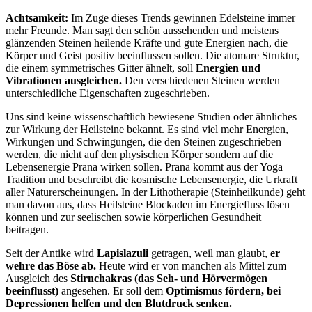
Achtsamkeit:
Im Zuge dieses Trends gewinnen Edelsteine immer
mehr Freunde. Man sagt den schön aussehenden und meistens
glänzenden Steinen heilende Kräfte und gute Energien nach, die
Körper und Geist positiv beeinflussen sollen. Die atomare Struktur,
die einem symmetrisches Gitter ähnelt, soll
Energien und
Vibrationen ausgleichen.
Den verschiedenen Steinen werden
unterschiedliche Eigenschaften zugeschrieben.
Uns sind keine wissenschaftlich bewiesene Studien oder ähnliches
zur Wirkung der Heilsteine bekannt. Es sind viel mehr Energien,
Wirkungen und Schwingungen, die den Steinen zugeschrieben
werden, die nicht auf den physischen Körper sondern auf die
Lebensenergie Prana wirken sollen. Prana kommt aus der Yoga
Tradition und beschreibt die kosmische Lebensenergie, die Urkraft
aller Naturerscheinungen. In der Lithotherapie (Steinheilkunde) geht
man davon aus, dass Heilsteine Blockaden im Energiefluss lösen
können und zur seelischen sowie körperlichen Gesundheit
beitragen.
Seit der Antike wird
Lapislazuli
getragen, weil man glaubt,
er
wehre das Böse ab.
Heute wird er von manchen als Mittel zum
Ausgleich des
Stirnchakras (das Seh- und Hörvermögen
beeinflusst)
angesehen. Er soll dem
Optimismus fördern, bei
Depressionen helfen und den Blutdruck senken.