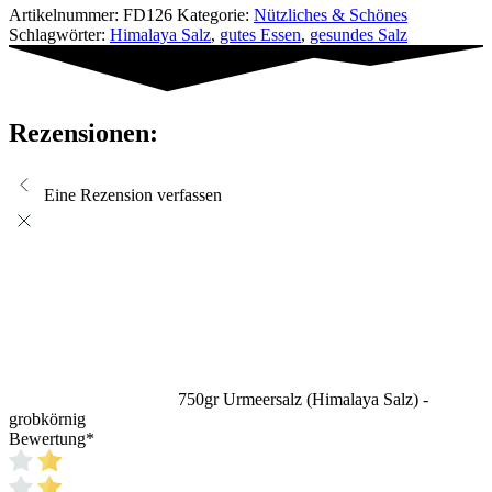
Artikelnummer:
FD126
Kategorie:
Nützliches & Schönes
Schlagwörter:
Himalaya Salz
,
gutes Essen
,
gesundes Salz
Rezensionen:
Eine Rezension verfassen
750gr Urmeersalz (Himalaya Salz) -
grobkörnig
Bewertung
*