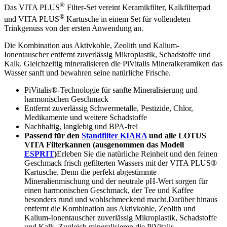
®
Das VITA PLUS
Filter-Set vereint Keramikfilter, Kalkfilterpad
®
und VITA PLUS
Kartusche in einem Set für vollendeten
Trinkgenuss von der ersten Anwendung an.
Die Kombination aus Aktivkohle, Zeolith und Kalium-
Ionentauscher entfernt zuverlässig Mikroplastik, Schadstoffe und
Kalk. Gleichzeitig mineralisieren die PiVitalis Mineralkeramiken das
Wasser sanft und bewahren seine natürliche Frische.
PiVitalis®-Technologie für sanfte Mineralisierung und
harmonischen Geschmack
Entfernt zuverlässig Schwermetalle, Pestizide, Chlor,
Medikamente und weitere Schadstoffe
Nachhaltig, langlebig und BPA-frei
Passend für den
Standfilter KIARA
und alle LOTUS
VITA Filterkannen (ausgenommen das Modell
ESPRIT
)
Erleben Sie die natürliche Reinheit und den feinen
Geschmack frisch gefilterten Wassers mit der VITA PLUS®
Kartusche. Denn die perfekt abgestimmte
Mineralienmischung und der neutrale pH-Wert sorgen für
einen harmonischen Geschmack, der Tee und Kaffee
besonders rund und wohlschmeckend macht.Darüber hinaus
entfernt die Kombination aus Aktivkohle, Zeolith und
Kalium-Ionentauscher zuverlässig Mikroplastik, Schadstoffe
und Kalk. Zugleich mineralisieren die PiVitalis