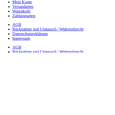
Mein Konto
Versandarten
Warenkorb
Zahlungsarten
AGB
Rücknahme und Umtausch / Widerrufsrecht
Datenschutzerklärung
Impressum
AGB
Rücknahme und Umtausch / Widerrufsrecht
Datenschutzerklärung
Impressum
Lotus Wasserfilter Schweiz
Produktbewertung
4.87 / 5
31 Rezensionen
©2024 and licence by LOTUS VITA GmbH & Co KG | All rights
reserved
Vertrag widerrufen
Passend zu diesem Produkt: