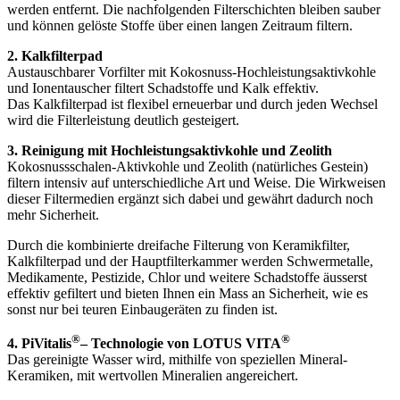
werden entfernt. Die nachfolgenden Filterschichten bleiben sauber
und können gelöste Stoffe über einen langen Zeitraum filtern.
2. Kalkfilterpad
Austauschbarer Vorfilter mit Kokosnuss-Hochleistungsaktivkohle
und Ionentauscher filtert Schadstoffe und Kalk effektiv.
Das Kalkfilterpad ist flexibel erneuerbar und durch jeden Wechsel
wird die Filterleistung deutlich gesteigert.
3. Reinigung mit Hochleistungsaktivkohle und Zeolith
Kokosnussschalen-Aktivkohle und Zeolith (natürliches Gestein)
filtern intensiv auf unterschiedliche Art und Weise. Die Wirkweisen
dieser Filtermedien ergänzt sich dabei und gewährt dadurch noch
mehr Sicherheit.
Durch die kombinierte dreifache Filterung von Keramikfilter,
Kalkfilterpad und der Hauptfilterkammer werden Schwermetalle,
Medikamente, Pestizide, Chlor und weitere Schadstoffe äusserst
effektiv gefiltert und bieten Ihnen ein Mass an Sicherheit, wie es
sonst nur bei teuren Einbaugeräten zu finden ist.
®
®
4. PiVitalis
– Technologie von LOTUS VITA
Das gereinigte Wasser wird, mithilfe von speziellen Mineral-
Keramiken, mit wertvollen Mineralien angereichert.