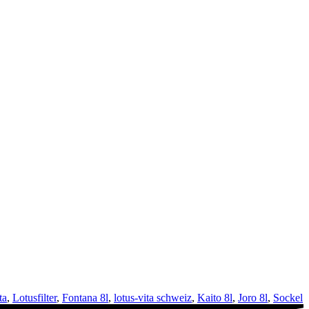
ta
,
Lotusfilter
,
Fontana 8l
,
lotus-vita schweiz
,
Kaito 8l
,
Joro 8l
,
Sockel