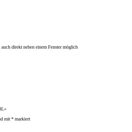
n auch direkt neben einem Fenster möglich
 8L»
nd mit
*
markiert