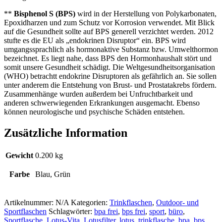
**
Bisphenol S (BPS)
wird in der Herstellung von Polykarbonaten,
Epoxidharzen und zum Schutz vor Korrosion verwendet. Mit Blick
auf die Gesundheit sollte auf BPS generell verzichtet werden. 2012
stufte es die EU als „endokrinen Disruptor“ ein. BPS wird
umgangssprachlich als hormonaktive Substanz bzw. Umwelthormon
bezeichnet. Es liegt nahe, dass BPS den Hormonhaushalt stört und
somit unsere Gesundheit schädigt. Die Weltgesundheitsorganisation
(WHO) betrachtt endokrine Disruptoren als gefährlich an. Sie sollen
unter anderem die Entstehung von Brust- und Prostatakrebs fördern.
Zusammenhänge wurden außerdem bei Unfruchtbarkeit und
anderen schwerwiegenden Erkrankungen ausgemacht. Ebenso
können neurologische und psychische Schäden entstehen.
Zusätzliche Information
Gewicht
0.200 kg
Farbe
Blau, Grün
Artikelnummer:
N/A
Kategorien:
Trinkflaschen
,
Outdoor- und
Sportflaschen
Schlagwörter:
bpa frei
,
bps frei
,
sport
,
büro
,
Sportflasche
,
Lotus-Vita
,
Lotusfilter
,
lotus
,
trinkflasche
,
bpa
,
bps