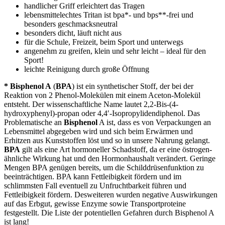
handlicher Griff erleichtert das Tragen
lebensmittelechtes Tritan ist bpa*- und bps**-frei und
besonders geschmacksneutral
besonders dicht, läuft nicht aus
für die Schule, Freizeit, beim Sport und unterwegs
angenehm zu greifen, klein und sehr leicht – ideal für den
Sport!
leichte Reinigung durch große Öffnung
* Bisphenol A
(
BPA
) ist ein synthetischer Stoff, der bei der
Reaktion von 2 Phenol-Molekülen mit einem Aceton-Molekül
entsteht. Der wissenschaftliche Name lautet 2,2-Bis-(4-
hydroxyphenyl)-propan oder 4,4′-Isopropylidendiphenol. Das
Problematische an
Bisphenol
A ist, dass es von Verpackungen an
Lebensmittel abgegeben wird und sich beim Erwärmen und
Erhitzen aus Kunststoffen löst und so in unsere Nahrung gelangt.
BPA
gilt als eine Art hormoneller Schadstoff, da er eine östrogen-
ähnliche Wirkung hat und den Hormonhaushalt verändert.
Geringe
Mengen BPA genügen bereits, um die Schilddrüsenfunktion zu
beeinträchtigen. BPA kann Fettleibigkeit fördern und im
schlimmsten Fall eventuell zu Unfruchtbarkeit führen und
Fettleibigkeit fördern. Desweiteren wurden negative Auswirkungen
auf das Erbgut, gewisse Enzyme sowie Transportproteine
festgestellt. Die Liste der potentiellen Gefahren durch Bisphenol A
ist lang!